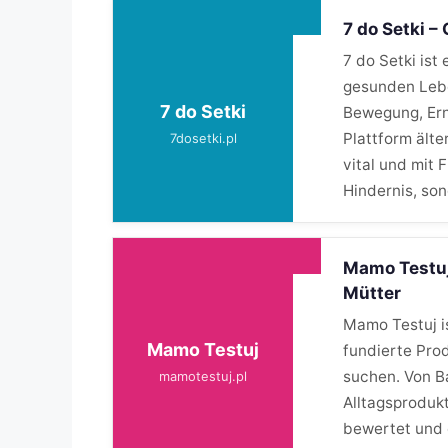
7 do Setki –
7 do Setki ist
gesunden Lebe
7 do Setki
Bewegung, Ern
Plattform älte
7dosetki.pl
vital und mit 
Hindernis, so
Mamo Testuj
Mütter
Mamo Testuj is
Mamo Testuj
fundierte Pro
suchen. Von B
mamotestuj.pl
Alltagsprodukt
bewertet und e