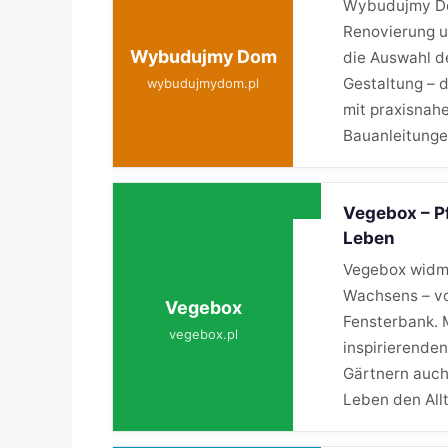
Wybudujmy Do
Renovierung u
Wybudujmy Dom
die Auswahl de
Gestaltung – 
wybudujmydom.pl
mit praxisnah
Bauanleitunge
Vegebox – P
Leben
Vegebox widme
Wachsens – vo
Vegebox
Fensterbank. 
vegebox.pl
inspirierende
Gärtnern auch
Leben den Allt